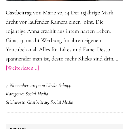
Gastbeitrag von Marie sp, 14 Der 15jährige Mark
dreht vor laufender Kamera einen Joint. Die
10jährige Anna erzählt aus ihrem harten Leben.
Gina, 13, macht Werbung für ihren eigenen
Youtubekanal. Alles für Likes und Fame. Desto
spannender man ist, desto mehr Klicks sind drin. …
ÜberAsk.fm
[Weiterlesen...]
–
3. November 2013
von
Ulrike Schupp
Eine
Kategorie:
Social Media
andere
Stichworte:
Gastbeitrag
,
Social Media
Art
von
Tanz
SEITENSPALTE