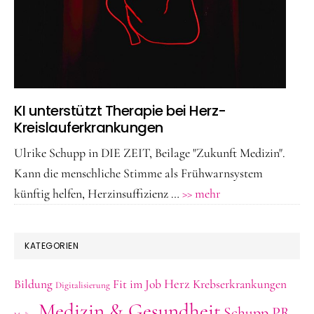
KI unterstützt Therapie bei Herz-
Kreislauferkrankungen
Ulrike Schupp in DIE ZEIT, Beilage "Zukunft Medizin".
Kann die menschliche Stimme als Frühwarnsystem
ÜberKI
künftig helfen, Herzinsuffizienz …
>> mehr
unterstützt
Therapie
KATEGORIEN
bei
Herz-
Herz
Bildung
Fit im Job
Krebserkrankungen
Digitalisierung
Kreislauferkranku
Medizin & Gesundheit
Schupp PR