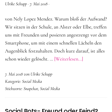
Ulrike Schupp
·
7. Mai 2018
·
von Nely Lopez Mendez. Warum bloß der Aufwand?
Wir sitzen in der Schule, an Alster oder Elbe, treffen
uns mit Freunden und posieren angestrengt vor dem
Smartphone, um mit einem schnellen Lächeln den
Augenblick festzuhalten. Doch kurz darauf, ist alles
ÜberWas
schon wieder gelöscht. …
[Weiterlesen...]
macht
7. Mai 2018
von
Ulrike Schupp
Snapchat
Kategorie:
Social Media
so
Stichworte:
Snapchat
,
Social Media
beliebt?
Social Bots- Freund oder Feind?