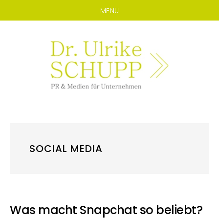
MENU
Zum
Zur
Inhalt
Seitenspalte
springen
springen
SOCIAL MEDIA
Was macht Snapchat so beliebt?