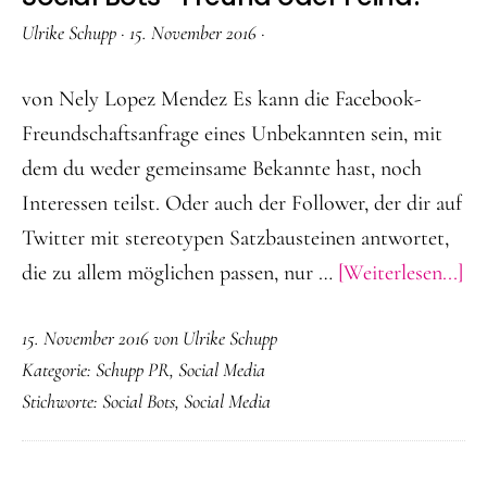
Ulrike Schupp
·
15. November 2016
·
von Nely Lopez Mendez Es kann die Facebook-
Freundschaftsanfrage eines Unbekannten sein, mit
dem du weder gemeinsame Bekannte hast, noch
Interessen teilst. Oder auch der Follower, der dir auf
Twitter mit stereotypen Satzbausteinen antwortet,
Üb
die zu allem möglichen passen, nur …
[Weiterlesen...]
Bo
15. November 2016
von
Ulrike Schupp
Fr
Kategorie:
Schupp PR
,
Social Media
od
Stichworte:
Social Bots
,
Social Media
Fe