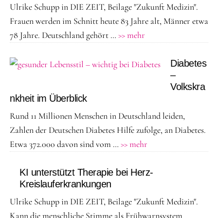
Ulrike Schupp in DIE ZEIT, Beilage "Zukunft Medizin".
Frauen werden im Schnitt heute 83 Jahre alt, Männer etwa
ÜberÄlter
78 Jahre. Deutschland gehört …
>> mehr
werden
–
Diabetes
–
gesund
Volkskra
bleiben!
nkheit im Überblick
Bietet
Rund 11 Millionen Menschen in Deutschland leiden,
moderne
Zahlen der Deutschen Diabetes Hilfe zufolge, an Diabetes.
Medizin
ÜberDiabetes
Etwa 372.000 davon sind vom …
>> mehr
neue
–
Chancen?
Volkskrankheit
KI unterstützt Therapie bei Herz-
Kreislauferkrankungen
im
Überblick
Ulrike Schupp in DIE ZEIT, Beilage "Zukunft Medizin".
Kann die menschliche Stimme als Frühwarnsystem