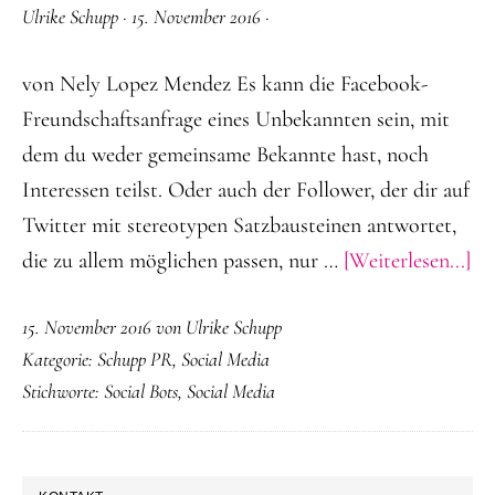
Ulrike Schupp
·
15. November 2016
·
von Nely Lopez Mendez Es kann die Facebook-
Freundschaftsanfrage eines Unbekannten sein, mit
dem du weder gemeinsame Bekannte hast, noch
Interessen teilst. Oder auch der Follower, der dir auf
Twitter mit stereotypen Satzbausteinen antwortet,
Üb
die zu allem möglichen passen, nur …
[Weiterlesen...]
Bo
15. November 2016
von
Ulrike Schupp
Fr
Kategorie:
Schupp PR
,
Social Media
od
Stichworte:
Social Bots
,
Social Media
Fe
SEITENSPALTE