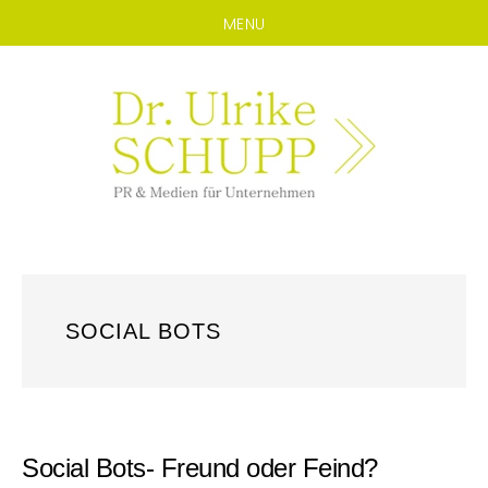
MENU
Zum
Zur
Inhalt
Seitenspalte
springen
springen
SOCIAL BOTS
Social Bots- Freund oder Feind?