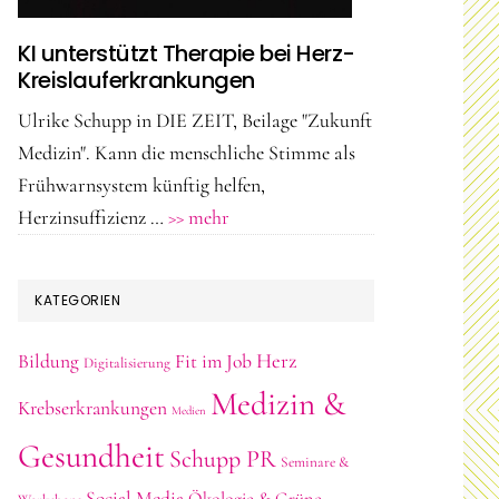
KI unterstützt Therapie bei Herz-
Kreislauferkrankungen
Ulrike Schupp in DIE ZEIT, Beilage "Zukunft
Medizin". Kann die menschliche Stimme als
Frühwarnsystem künftig helfen,
ÜberKI
Herzinsuffizienz …
>> mehr
unterstützt
Therapie
KATEGORIEN
bei
Herz-
Herz
Bildung
Fit im Job
Digitalisierung
Kreislauferkrankungen
Medizin &
Krebserkrankungen
Medien
Gesundheit
Schupp PR
Seminare &
Social Media