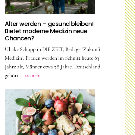
Älter werden – gesund bleiben!
Bietet moderne Medizin neue
Chancen?
Ulrike Schupp in DIE ZEIT, Beilage "Zukunft
Medizin". Frauen werden im Schnitt heute 83
Jahre alt, Männer etwa 78 Jahre. Deutschland
ÜberÄlter
gehört …
>> mehr
werden
–
gesund
bleiben!
Bietet
moderne