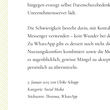
hingegen erzeugt selbst Datenschutzbedenke
Unternehmensserver lädt.
Die Schwierigkeit besteht darin, mit Kont
Messenger verwenden – kein Wunder bei der
Zu WhatsApp gibt es derzeit noch nicht die
Nutzungskomfort kombiniert sowie die Mehr
es augenblicklich, gewisse Mängel zu akzep
persönlich zu übermitteln.
5. Januar 2015
von
Ulrike Schupp
Kategorie:
Social Media
Stichworte:
Threema
,
WhatsApp