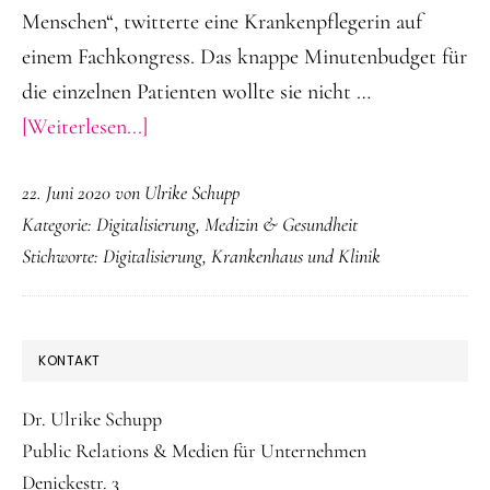
Menschen“, twitterte eine Krankenpflegerin auf
einem Fachkongress. Das knappe Minutenbudget für
die einzelnen Patienten wollte sie nicht …
ÜberDigitales
[Weiterlesen...]
Krankenhaus
22. Juni 2020
von
Ulrike Schupp
der
Kategorie:
Digitalisierung
,
Medizin & Gesundheit
Zukunft
Stichworte:
Digitalisierung
,
Krankenhaus und Klinik
SEITENSPALTE
KONTAKT
Dr. Ulrike Schupp
Public Relations & Medien für Unternehmen
Denickestr. 3