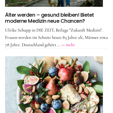
Älter werden – gesund bleiben! Bietet
moderne Medizin neue Chancen?
Ulrike Schupp in DIE ZEIT, Beilage "Zukunft Medizin".
Frauen werden im Schnitt heute 83 Jahre alt, Männer etwa
ÜberÄlter
78 Jahre. Deutschland gehört …
>> mehr
werden
–
gesund
bleiben!
Bietet
moderne
Medizin
neue
Chancen?