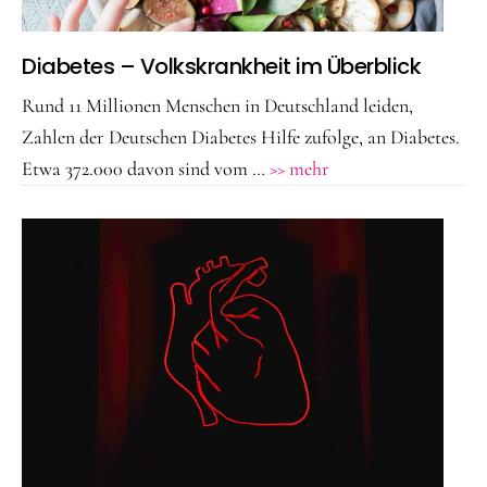
Diabetes – Volkskrankheit im Überblick
Rund 11 Millionen Menschen in Deutschland leiden,
Zahlen der Deutschen Diabetes Hilfe zufolge, an Diabetes.
ÜberDiabetes
Etwa 372.000 davon sind vom …
>> mehr
–
Volkskrankheit
im
Überblick