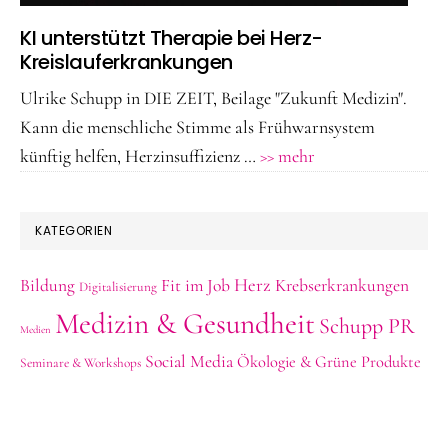
KI unterstützt Therapie bei Herz-
Kreislauferkrankungen
Ulrike Schupp in DIE ZEIT, Beilage "Zukunft Medizin".
Kann die menschliche Stimme als Frühwarnsystem
ÜberKI
künftig helfen, Herzinsuffizienz …
>> mehr
unterstützt
Therapie
KATEGORIEN
bei
Herz-
Herz
Bildung
Fit im Job
Krebserkrankungen
Digitalisierung
Kreislauferkranku
Medizin & Gesundheit
Schupp PR
Medien
Social Media
Ökologie & Grüne Produkte
Seminare & Workshops