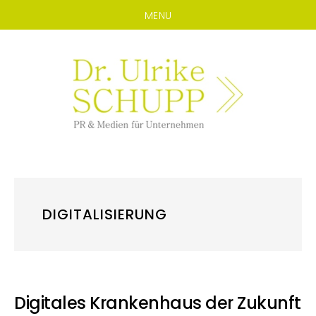
MENU
Zum
Zur
Inhalt
Seitenspalte
springen
springen
DIGITALISIERUNG
Digitales Krankenhaus der Zukunft