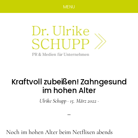
MENU
Zum
Zur
Inhalt
Seitenspalte
springen
springen
Kraftvoll zubeißen! Zahngesund
im hohen Alter
Ulrike Schupp
·
15. März 2022
·
Noch im hohen Alter beim Netflixen abends