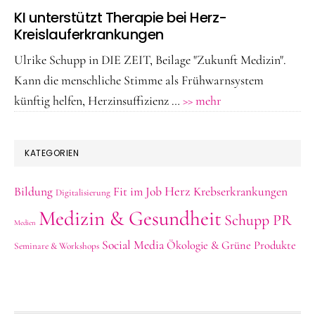
KI unterstützt Therapie bei Herz-
Kreislauferkrankungen
Ulrike Schupp in DIE ZEIT, Beilage "Zukunft Medizin".
Kann die menschliche Stimme als Frühwarnsystem
ÜberKI
künftig helfen, Herzinsuffizienz …
>> mehr
unterstützt
Therapie
KATEGORIEN
bei
Herz-
Herz
Bildung
Fit im Job
Krebserkrankungen
Digitalisierung
Kreislauferkranku
Medizin & Gesundheit
Schupp PR
Medien
Social Media
Ökologie & Grüne Produkte
Seminare & Workshops