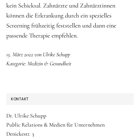
kein Schicksal. Zahnärzte und Zahnärztinnen
können die Erkrankung durch ein spezielles
Screening frühzeitig feststellen und dann eine
passende Therapie empfehlen.
15. März 2022
von
Ulrike Schupp
Kategorie:
Medizin & Gesundheit
SEITENSPALTE
KONTAKT
Dr. Ulrike Schupp
Public Relations & Medien für Unternehmen
Denickestr. 3