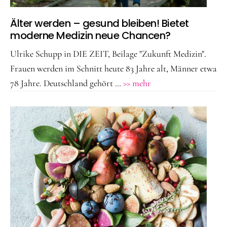
Älter werden – gesund bleiben! Bietet
moderne Medizin neue Chancen?
Ulrike Schupp in DIE ZEIT, Beilage "Zukunft Medizin".
Frauen werden im Schnitt heute 83 Jahre alt, Männer etwa
ÜberÄlter
78 Jahre. Deutschland gehört …
>> mehr
werden
–
gesund
bleiben!
Bietet
moderne
Medizin
neue
Chancen?