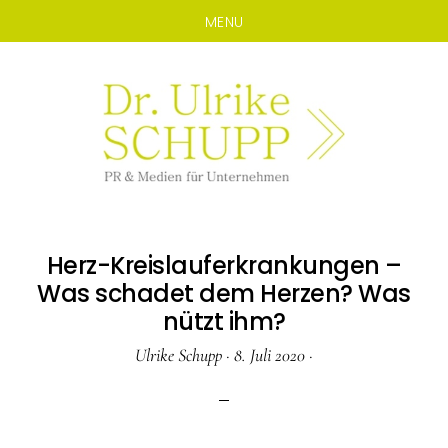
MENU
Zum
Zur
Inhalt
Seitenspalte
springen
springen
Herz-Kreislauferkrankungen –
Was schadet dem Herzen? Was
nützt ihm?
Ulrike Schupp
·
8. Juli 2020
·