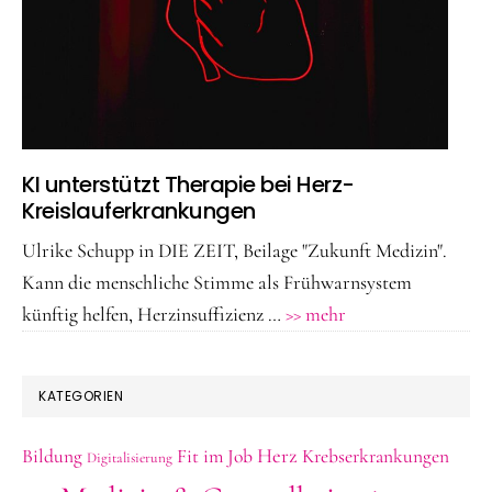
KI unterstützt Therapie bei Herz-
Kreislauferkrankungen
Ulrike Schupp in DIE ZEIT, Beilage "Zukunft Medizin".
Kann die menschliche Stimme als Frühwarnsystem
ÜberKI
künftig helfen, Herzinsuffizienz …
>> mehr
unterstützt
Therapie
KATEGORIEN
bei
Herz-
Herz
Bildung
Fit im Job
Krebserkrankungen
Digitalisierung
Kreislauferkranku