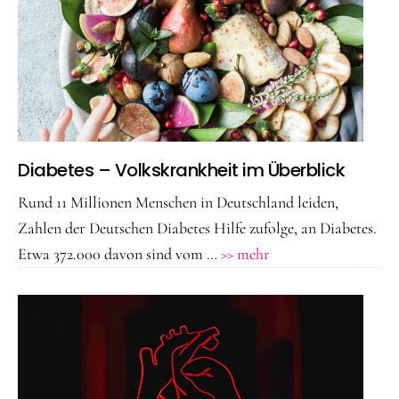
Bietet
moderne
Medizin
neue
Chancen?
Diabetes – Volkskrankheit im Überblick
Rund 11 Millionen Menschen in Deutschland leiden,
Zahlen der Deutschen Diabetes Hilfe zufolge, an Diabetes.
ÜberDiabetes
Etwa 372.000 davon sind vom …
>> mehr
–
Volkskrankheit
im
Überblick