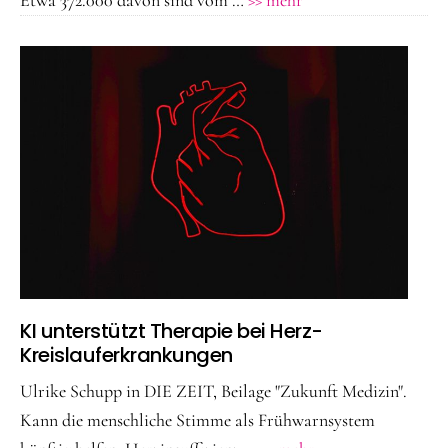
–
Volkskrankheit
im
Überblick
KI unterstützt Therapie bei Herz-
Kreislauferkrankungen
Ulrike Schupp in DIE ZEIT, Beilage "Zukunft Medizin".
Kann die menschliche Stimme als Frühwarnsystem
ÜberKI