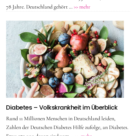
ÜberÄlter
78 Jahre. Deutschland gehört …
>> mehr
werden
–
gesund
bleiben!
Bietet
moderne
Medizin
neue
Chancen?
Diabetes – Volkskrankheit im Überblick
Rund 11 Millionen Menschen in Deutschland leiden,
Zahlen der Deutschen Diabetes Hilfe zufolge, an Diabetes.
ÜberDiabetes
Etwa 372.000 davon sind vom …
>> mehr