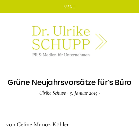
MENU
Zum
Zur
Inhalt
Seitenspalte
springen
springen
Grüne Neujahrsvorsätze für’s Büro
Ulrike Schupp
·
5. Januar 2015
·
von Celine Munoz-Köhler