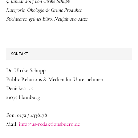
5. Januar 2015
von
Ulrike Schupp
Kategorie:
Ökologie & Grüne Produkte
Stichworte:
grünes Büro
,
Neujahrsvorsätze
SEITENSPALTE
KONTAKT
Dr. Ulrike Schupp
Public Relations & Medien für Unternehmen
Denickestr. 3
21073 Hamburg
Fon: 0172 / 4338178
Mail:
info@us-redaktionsbuero.de