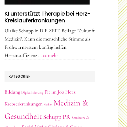
KI unterstützt Therapie bei Herz-
Kreislauferkrankungen
Ulrike Schupp in DIE ZEIT, Beilage "Zukunft
Medizin". Kann die menschliche Stimme als
Frühwarnsystem künftig helfen,
ÜberKI
Herzinsuffizienz …
>> mehr
unterstützt
Therapie
KATEGORIEN
bei
Herz-
Herz
Bildung
Fit im Job
Digitalisierung
Kreislauferkrankungen
Medizin &
Krebserkrankungen
Medien
Gesundheit
Schupp PR
Seminare &
Social Media