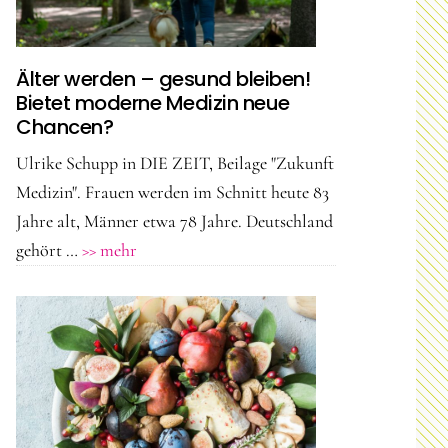
Älter werden – gesund bleiben!
Bietet moderne Medizin neue
Chancen?
Ulrike Schupp in DIE ZEIT, Beilage "Zukunft
Medizin". Frauen werden im Schnitt heute 83
Jahre alt, Männer etwa 78 Jahre. Deutschland
ÜberÄlter
gehört …
>> mehr
werden
–
gesund
bleiben!
Bietet
moderne