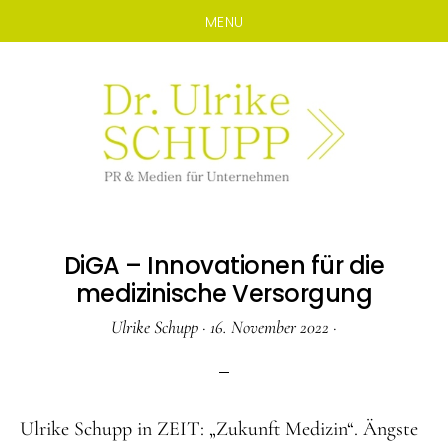
MENU
Zum
Zur
Inhalt
Seitenspalte
springen
springen
DiGA – Innovationen für die
medizinische Versorgung
Ulrike Schupp
·
16. November 2022
·
Ulrike Schupp in ZEIT: „Zukunft Medizin“. Ängste