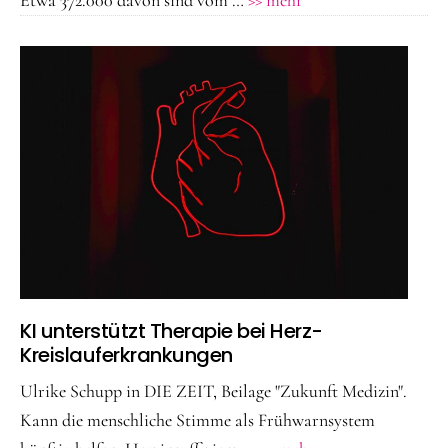
–
Volkskrankheit
im
Überblick
KI unterstützt Therapie bei Herz-
Kreislauferkrankungen
Ulrike Schupp in DIE ZEIT, Beilage "Zukunft Medizin".
Kann die menschliche Stimme als Frühwarnsystem
ÜberKI