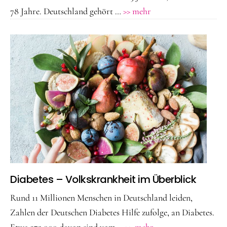
ÜberÄlter
78 Jahre. Deutschland gehört …
>> mehr
werden
–
gesund
bleiben!
Bietet
moderne
Medizin
neue
Chancen?
Diabetes – Volkskrankheit im Überblick
Rund 11 Millionen Menschen in Deutschland leiden,
Zahlen der Deutschen Diabetes Hilfe zufolge, an Diabetes.
ÜberDiabetes
Etwa 372.000 davon sind vom …
>> mehr