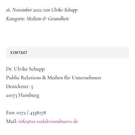
16. November 2022
von
Ulrike Schupp
Kategorie:
Medizin & Gesundheit
SEITENSPALTE
KONTAKT
Dr. Ulrike Schupp
Public Relations & Medien für Unternehmen
Denickestr. 3
21073 Hamburg
Fon: 0172 / 4338178
Mail:
info@us-redaktionsbuero.de